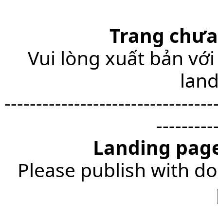
Trang chưa
Vui lòng xuất bản với
lan
---------------------------------
---------
Landing page
Please publish with do